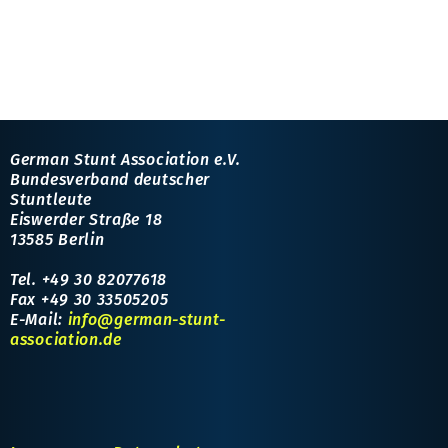
ich freuen uns sehr, wenn du die
Möglichkeit der Information und
Mitwirkung nutzt und an der…
German Stunt Association e.V.
Bundesverband deutscher
Stuntleute
Eiswerder Straße 18
13585 Berlin
Tel. +49 30 82077618
Fax +49 30 33505205
E-Mail:
info@german-stunt-
association.de