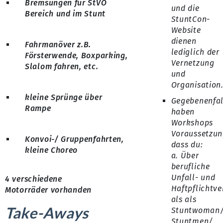
Bremsungen für StVO
und die
Bereich und im Stunt
StuntCon-
Website
dienen
Fahrmanöver z.B.
lediglich der
Försterwende, Boxparking,
Vernetzung
Slalom fahren, etc.
und
Organisation
kleine Sprünge über
Gegebenenfal
Rampe
haben
Workshops
Voraussetzun
Konvoi-/ Gruppenfahrten,
dass du:
kleine Choreo
a. Über
berufliche
Unfall- und
4 verschiedene
Haftpflichtve
Motorräder vorhanden
als als
Take-Aways
Stuntwoman
Stuntmen/