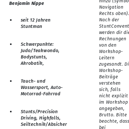
hinzu (Symbo
Benjamin Nippe
Navigation
Rechts oben)
Nach der
seit 12 Jahren
StuntConvent
Stuntman
werden dir di
Rechnungen
Schwerpunkte:
von den
Judo/Teakwondo,
Workshop-
Bodystunts,
Leitern
Akrobatik,
zugesandt. D
Workshop-
Beiträge
Tauch- und
verstehen
Wassersport, Auto-
sich, falls
Motorrad-Fahrrad
nicht explizit
im Workshop
angegeben,
Stunts/Precision
Brutto. Bitte
Driving, Highfalls,
beachte, das
Seiltechnik/Absicher
bei